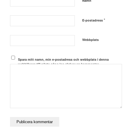
*
Namn
*
E-postadress
Webbplats
Spara mitt namn, min e-postadress och webbplats i denna
webbläsare till nästa gång jag skriver en kommentar.