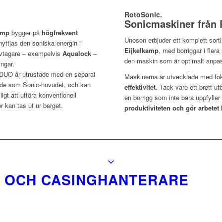
RotoSonic.
Sonicmaskiner från 
kamp
bygger på
högfrekvent
Unoson erbjuder ett komplett sor
nyttjas den soniska energin i
Eijkelkamp
, med borriggar i flera 
ovtagare – exempelvis
Aqualock
–
den maskin som är optimalt anpass
rovtagningslösningar.
O är utrustade med en separat
Maskinerna är utvecklade med f
äde som Sonic-huvudet, och kan
effektivitet
. Tack vare ett brett ut
ligt att utföra konventionell
en borrigg som inte bara uppfylle
or kan tas ut ur berget.
produktiviteten och gör arbetet
R OCH CASINGHANTERARE