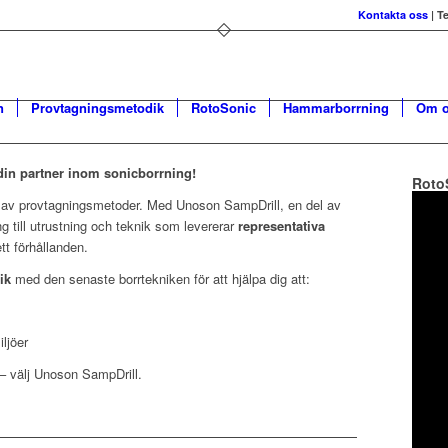
Kontakta oss
| T
n
Provtagningsmetodik
RotoSonic
Hammarborrning
Om o
in partner inom sonicborrning!
Roto
n av provtagningsmetoder. Med Unoson SampDrill, en del av
ång till utrustning och teknik som levererar
representativa
t förhållanden.
ik
med den senaste borrtekniken för att hjälpa dig att:
ljöer
 – välj Unoson SampDrill.