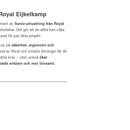
Royal Eijkelkamp
timent av
Sonic-utrustning från Royal
storlekar. Det gör att du alltid kan välja
ad för just dina projekt.
okus på
säkerhet, ergonomi och
bud av tillval och smarta lösningar får du
r dina krav – utan också
ökar
 både enklare och mer lönsamt.