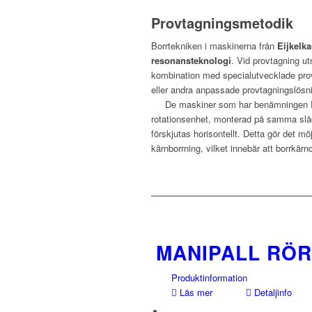
Provtagningsmetodik
Borrtekniken i maskinerna från
Eijkel
resonansteknologi
. Vid provtagning ut
kombination med specialutvecklade pr
eller andra anpassade p
De maskiner som har benämningen DU
rotationsenhet, monterad på samma sl
förskjutas horisontellt. Detta gör det möj
kärnborrning, vilket innebär att borrkärn
MANIPALL RÖ
Produktinformation
Läs mer
Detaljinfo