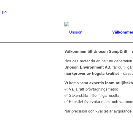
0
Välkomme
Välkommen till Unoson SampDrill – d
Hos oss möter du en helt ny generatio
Unoson Environment AB
, får du tillg
markprover av högsta kvalitet
– oavset
Vi kombinerar
expertis inom miljötekn
✅ Välja rätt provtagningsmetod
✅ Säkerställa tillförlitliga resultat
✅ Effektivt övervaka mark- och vattenmi
När precision och kvalitet är avgörande