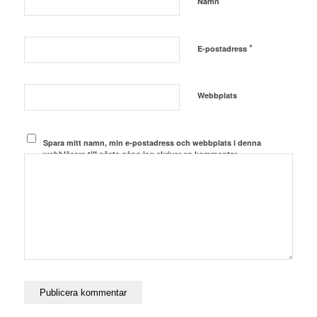
*
Namn
*
E-postadress
Webbplats
Spara mitt namn, min e-postadress och webbplats i denna
webbläsare till nästa gång jag skriver en kommentar.