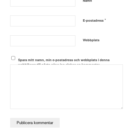
*
Namn
*
E-postadress
Webbplats
Spara mitt namn, min e-postadress och webbplats i denna
webbläsare till nästa gång jag skriver en kommentar.